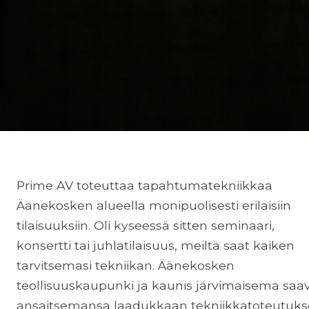
Prime AV toteuttaa tapahtumatekniikkaa
Äänekosken alueella monipuolisesti erilaisiin
tilaisuuksiin. Oli kyseessä sitten seminaari,
konsertti tai juhlatilaisuus, meiltä saat kaiken
tarvitsemasi tekniikan. Äänekosken
teollisuuskaupunki ja kaunis järvimaisema saa
ansaitsemansa laadukkaan tekniikkatoteutuk