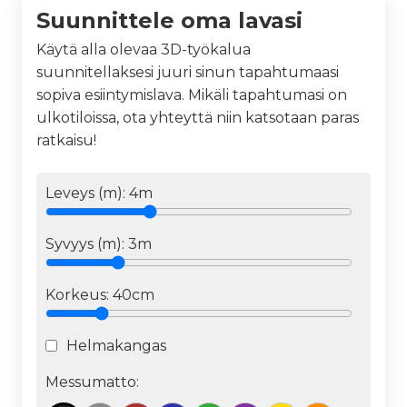
Suunnittele oma lavasi
Käytä alla olevaa 3D-työkalua
suunnitellaksesi juuri sinun tapahtumaasi
sopiva esiintymislava. Mikäli tapahtumasi on
ulkotiloissa, ota yhteyttä niin katsotaan paras
ratkaisu!
Leveys (m):
4
m
Syvyys (m):
3
m
Korkeus:
40cm
Helmakangas
Messumatto: