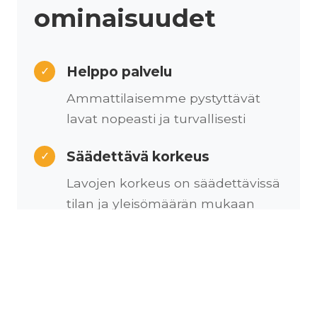
ominaisuudet
Helppo palvelu
✓
Ammattilaisemme pystyttävät
lavat nopeasti ja turvallisesti
Säädettävä korkeus
✓
Lavojen korkeus on säädettävissä
tilan ja yleisömäärän mukaan
Kustomoitava
✓
Lavapinta on kustomoitavissa
erilaisilla messumatoilla
brändinne näköiseksi