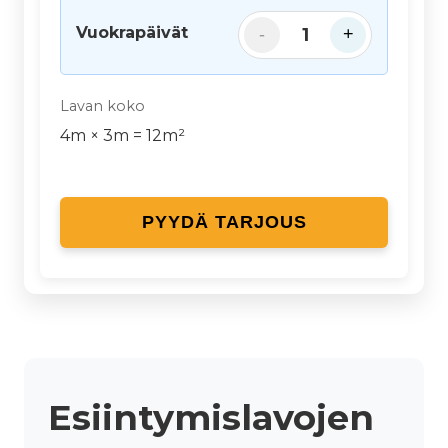
Vuokrapäivät
1
-
+
Lavan koko
4
m ×
3
m =
12
m²
PYYDÄ TARJOUS
Esiintymislavojen