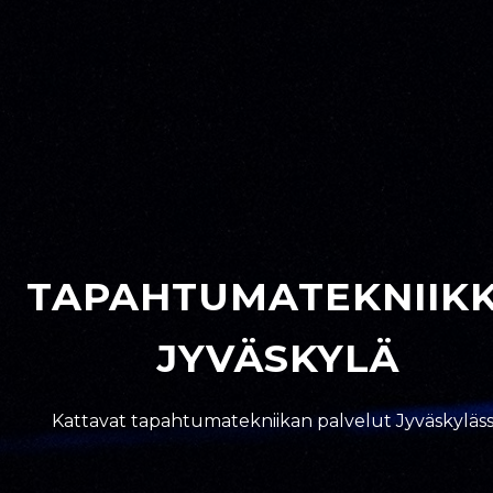
TAPAHTUMATEKNIIK
JYVÄSKYLÄ
Kattavat tapahtumatekniikan palvelut Jyväskyläs