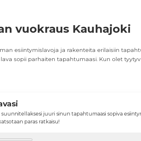
van vuokraus Kauhajoki
n esiintymislavoja ja rakenteita erilaisiin tapahtu
lava sopii parhaiten tapahtumaasi. Kun olet tyytyvä
avasi
 suunnitellaksesi juuri sinun tapahtumaasi sopiva esiinty
 katsotaan paras ratkaisu!