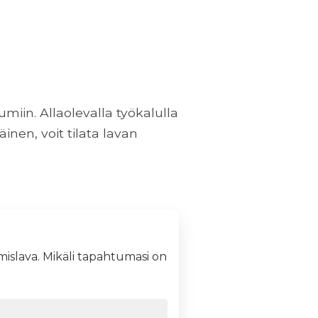
miin. Allaolevalla työkalulla
inen, voit tilata lavan
mislava. Mikäli tapahtumasi on