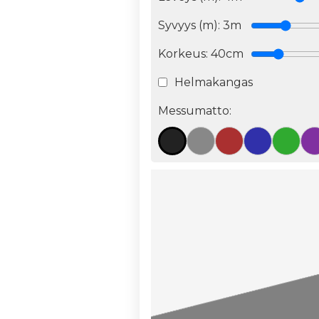
Syvyys (m):
3
m
Korkeus:
40cm
Helmakangas
Messumatto: