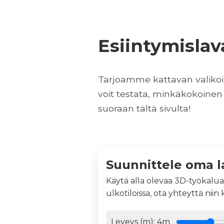
Esiintymisla
Tarjoamme kattavan valikoima
voit testata, minkäkokoinen 
suoraan tältä sivulta!
Suunnittele oma l
Käytä alla olevaa 3D-työkalua
ulkotiloissa, ota yhteyttä niin
Leveys (m):
4
m