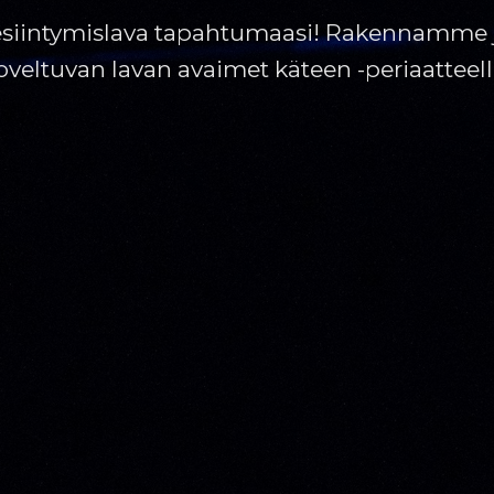
siintymislava tapahtumaasi! Rakennamme ju
oveltuvan lavan avaimet käteen -periaatteell