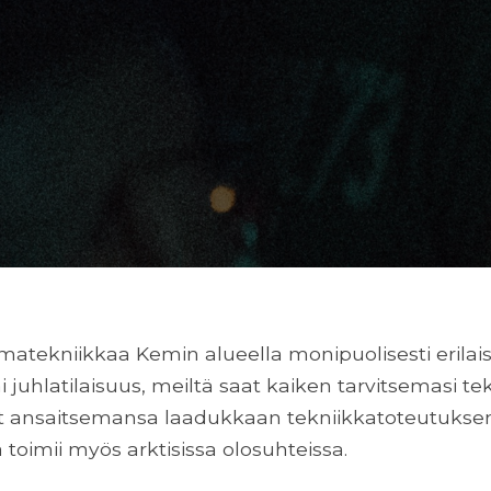
tekniikkaa Kemin alueella monipuolisesti erilaisiin
ai juhlatilaisuus, meiltä saat kaiken tarvitsemasi t
at ansaitsemansa laadukkaan tekniikkatoteutuks
toimii myös arktisissa olosuhteissa.