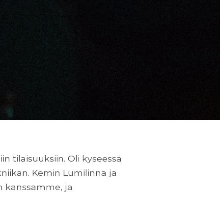
 tilaisuuksiin. Oli kyseessä
ekniikan. Kemin Lumilinna ja
en kanssamme, ja