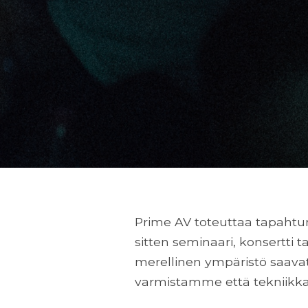
Prime AV toteuttaa tapahtuma
sitten seminaari, konsertti t
merellinen ympäristö saav
varmistamme että tekniikka 