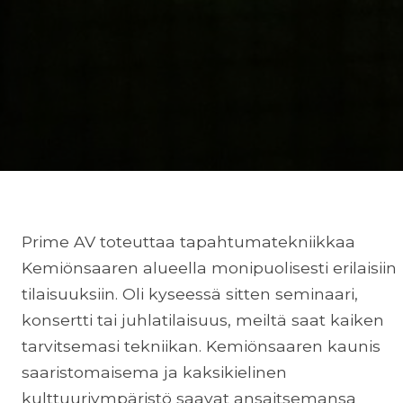
Prime AV toteuttaa tapahtumatekniikkaa
Kemiönsaaren alueella monipuolisesti erilaisiin
tilaisuuksiin. Oli kyseessä sitten seminaari,
konsertti tai juhlatilaisuus, meiltä saat kaiken
tarvitsemasi tekniikan. Kemiönsaaren kaunis
saaristomaisema ja kaksikielinen
kulttuuriympäristö saavat ansaitsemansa