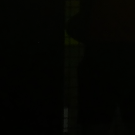
Esiintymisla
Tarjoamme kattavan valikoima
voit testata, minkäkokoinen 
suoraan tältä sivulta!