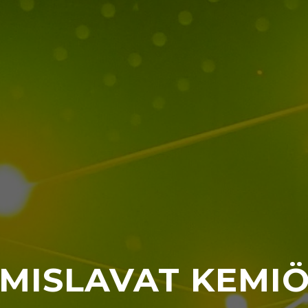
YMISLAVAT KEMI
siintymislava tapahtumaasi! Rakennamme ju
oveltuvan lavan avaimet käteen -periaatteell