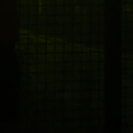
van vuokraus Kemiönsaar
n esiintymislavoja ja rakenteita erilaisiin tapahtu
lava sopii parhaiten tapahtumaasi. Kun olet tyytyvä