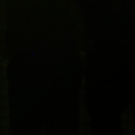
i
miin. Allaolevalla työkalulla
inen, voit tilata lavan