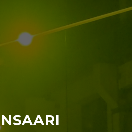
ÖNSAARI
uri tarpeisiisi
a.