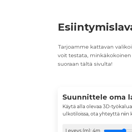
Suunnittele oma l
Käytä alla olevaa 3D-työkalua
ulkotiloissa, ota yhteyttä niin
Leveys (m):
4
m
Syvyys (m):
3
m
Korkeus:
40cm
Helmakangas
Messumatto: