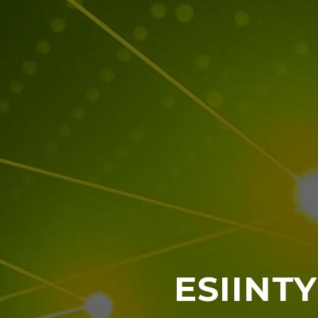
ESIINT
Löydä sopiva e
s