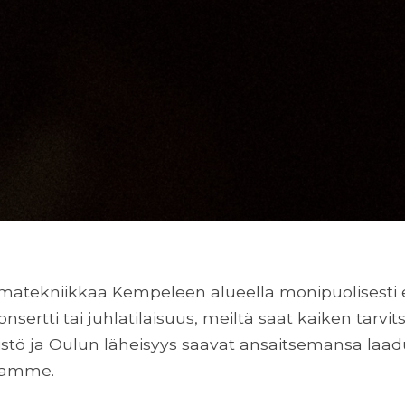
tekniikkaa Kempeleen alueella monipuolisesti erila
nsertti tai juhlatilaisuus, meiltä saat kaiken tarvi
tö ja Oulun läheisyys saavat ansaitsemansa laa
samme.