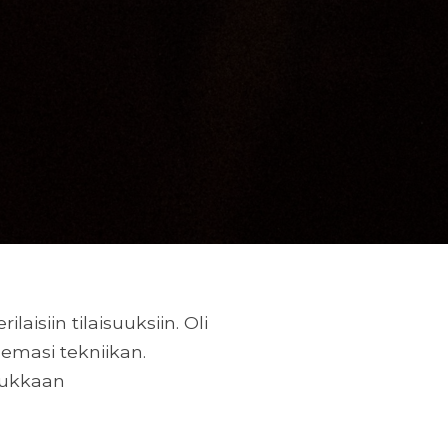
isiin tilaisuuksiin. Oli
tsemasi tekniikan.
dukkaan