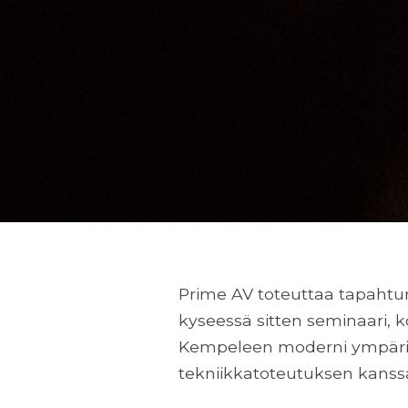
Prime AV toteuttaa tapahtuma
kyseessä sitten seminaari, ko
Kempeleen moderni ympäris
tekniikkatoteutuksen kans