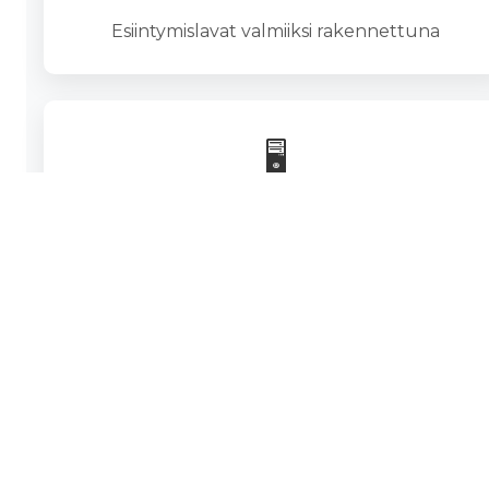
Esiintymislavat valmiiksi rakennettuna
🖥️
LED-screenit
Isot, ulko- ja sisäkäyttöön sopivat näytöt. LED-
screen vuokraus.