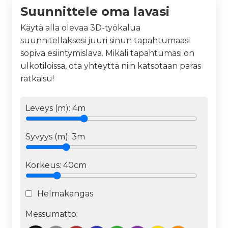
Suunnittele oma lavasi
Käytä alla olevaa 3D-työkalua
suunnitellaksesi juuri sinun tapahtumaasi
sopiva esiintymislava. Mikäli tapahtumasi on
ulkotiloissa, ota yhteyttä niin katsotaan paras
ratkaisu!
Leveys (m):
4
m
Syvyys (m):
3
m
Korkeus:
40cm
Helmakangas
Messumatto: