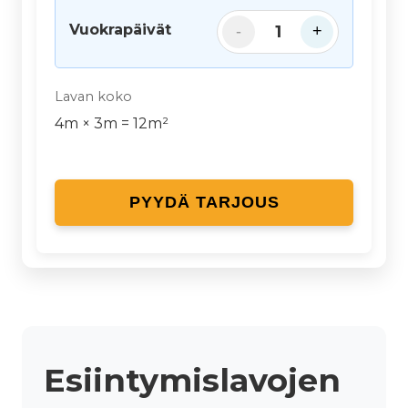
Vuokrapäivät
1
-
+
Lavan koko
4
m ×
3
m =
12
m²
PYYDÄ TARJOUS
Esiintymislavojen