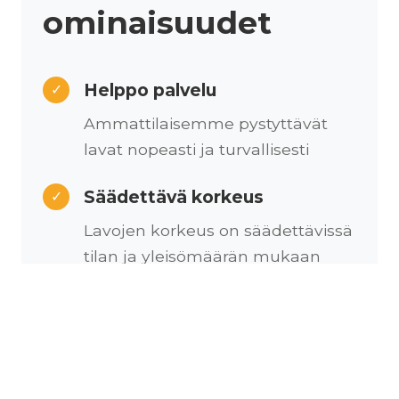
ominaisuudet
Helppo palvelu
✓
Ammattilaisemme pystyttävät
lavat nopeasti ja turvallisesti
Säädettävä korkeus
✓
Lavojen korkeus on säädettävissä
tilan ja yleisömäärän mukaan
Kustomoitava
✓
Lavapinta on kustomoitavissa
erilaisilla messumatoilla
brändinne näköiseksi