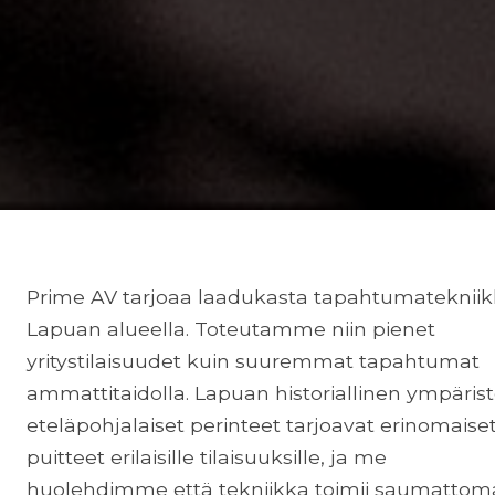
Prime AV tarjoaa laadukasta tapahtumateknii
Lapuan alueella. Toteutamme niin pienet
yritystilaisuudet kuin suuremmat tapahtumat
ammattitaidolla. Lapuan historiallinen ympärist
eteläpohjalaiset perinteet tarjoavat erinomaise
puitteet erilaisille tilaisuuksille, ja me
huolehdimme että tekniikka toimii saumattoma