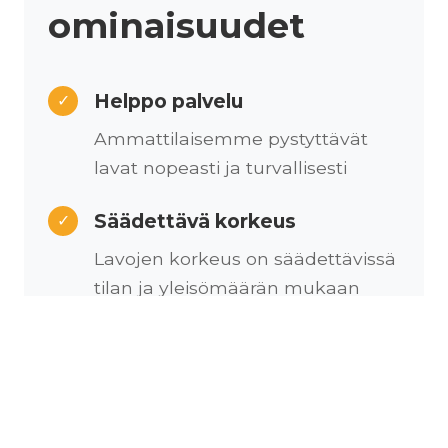
ominaisuudet
Helppo palvelu
✓
Ammattilaisemme pystyttävät
lavat nopeasti ja turvallisesti
Säädettävä korkeus
✓
Lavojen korkeus on säädettävissä
tilan ja yleisömäärän mukaan
Kustomoitava
✓
Lavapinta on kustomoitavissa
erilaisilla messumatoilla
brändinne näköiseksi