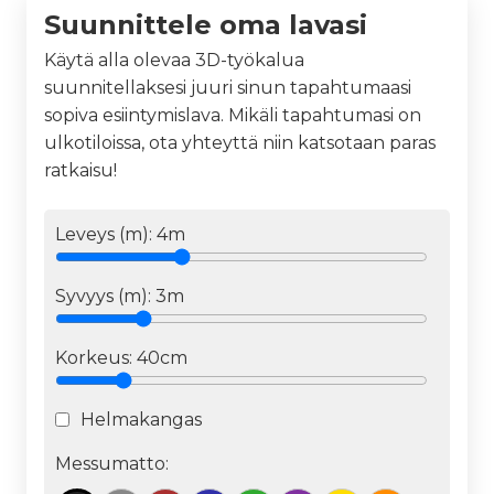
Suunnittele oma lavasi
Käytä alla olevaa 3D-työkalua
suunnitellaksesi juuri sinun tapahtumaasi
sopiva esiintymislava. Mikäli tapahtumasi on
ulkotiloissa, ota yhteyttä niin katsotaan paras
ratkaisu!
Leveys (m):
4
m
Syvyys (m):
3
m
Korkeus:
40cm
Helmakangas
Messumatto: