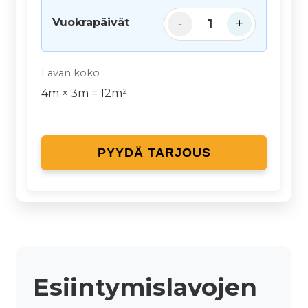
Vuokrapäivät
1
-
+
Lavan koko
4
m ×
3
m =
12
m²
PYYDÄ TARJOUS
Esiintymislavojen