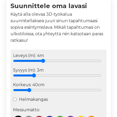
Suunnittele oma lavasi
Käytä alla olevaa 3D-työkalua
suunnitellaksesi juuri sinun tapahtumaasi
sopiva esiintymislava. Mikäli tapahtumasi on
ulkotiloissa, ota yhteyttä niin katsotaan paras
ratkaisu!
Leveys (m):
4
m
Syvyys (m):
3
m
Korkeus:
40cm
Helmakangas
Messumatto: