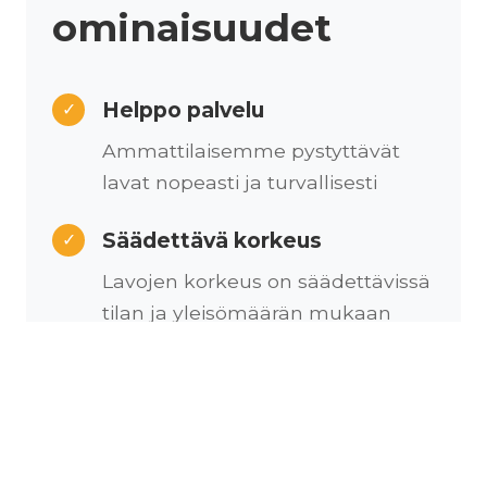
ominaisuudet
Helppo palvelu
✓
Ammattilaisemme pystyttävät
lavat nopeasti ja turvallisesti
Säädettävä korkeus
✓
Lavojen korkeus on säädettävissä
tilan ja yleisömäärän mukaan
Kustomoitava
✓
Lavapinta on kustomoitavissa
erilaisilla messumatoilla
brändinne näköiseksi