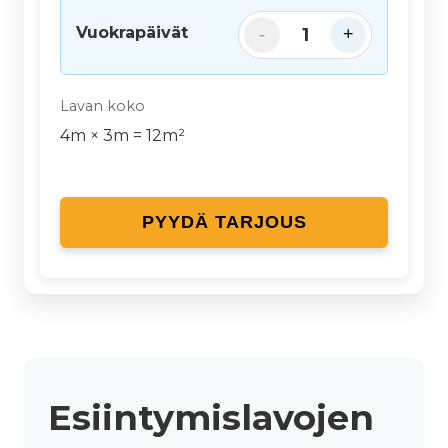
Vuokrapäivät
1
-
+
Lavan koko
4
m ×
3
m =
12
m²
PYYDÄ TARJOUS
Esiintymislavojen