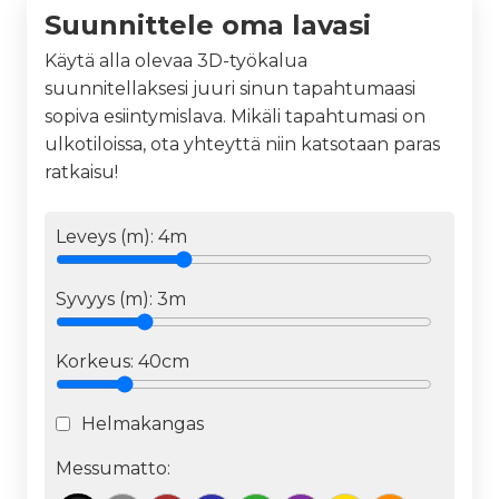
Suunnittele oma lavasi
Käytä alla olevaa 3D-työkalua
suunnitellaksesi juuri sinun tapahtumaasi
sopiva esiintymislava. Mikäli tapahtumasi on
ulkotiloissa, ota yhteyttä niin katsotaan paras
ratkaisu!
Leveys (m):
4
m
Syvyys (m):
3
m
Korkeus:
40cm
Helmakangas
Messumatto: