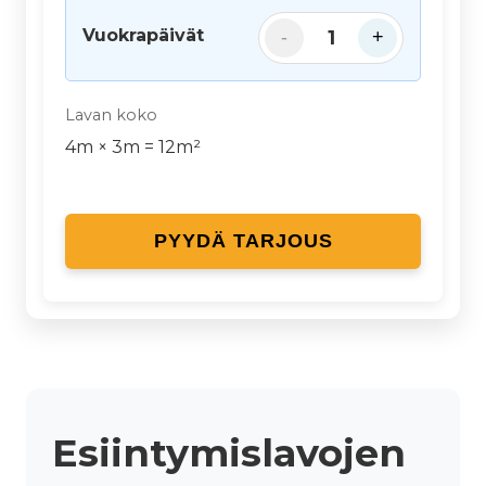
Vuokrapäivät
1
-
+
Lavan koko
4
m ×
3
m =
12
m²
PYYDÄ TARJOUS
Esiintymislavojen