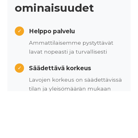
ominaisuudet
Helppo palvelu
✓
Ammattilaisemme pystyttävät
lavat nopeasti ja turvallisesti
Säädettävä korkeus
✓
Lavojen korkeus on säädettävissä
tilan ja yleisömäärän mukaan
Kustomoitava
✓
Lavapinta on kustomoitavissa
erilaisilla messumatoilla
brändinne näköiseksi