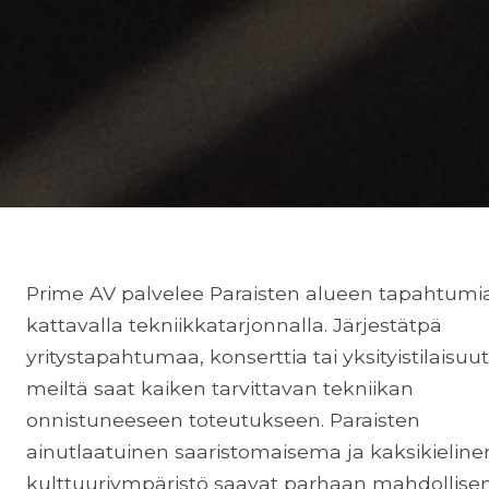
Prime AV palvelee Paraisten alueen tapahtumi
kattavalla tekniikkatarjonnalla. Järjestätpä
yritystapahtumaa, konserttia tai yksityistilaisuut
meiltä saat kaiken tarvittavan tekniikan
onnistuneeseen toteutukseen. Paraisten
ainutlaatuinen saaristomaisema ja kaksikieline
kulttuuriympäristö saavat parhaan mahdollise