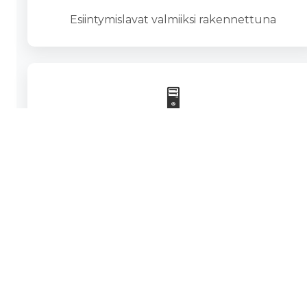
Esiintymislavat valmiiksi rakennettuna
🖥️
LED-screenit
Isot, ulko- ja sisäkäyttöön sopivat näytöt. LED-
screen vuokraus.