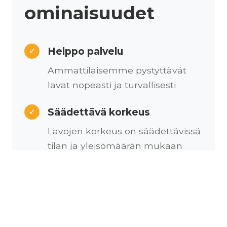
ominaisuudet
Helppo palvelu
✓
Ammattilaisemme pystyttävät
lavat nopeasti ja turvallisesti
Säädettävä korkeus
✓
Lavojen korkeus on säädettävissä
tilan ja yleisömäärän mukaan
Kustomoitava
✓
Lavapinta on kustomoitavissa
erilaisilla messumatoilla
brändinne näköiseksi