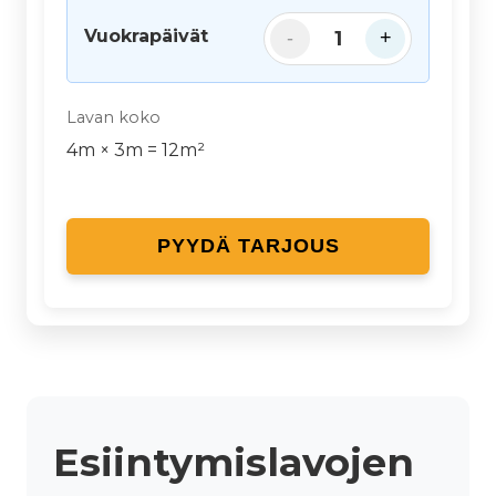
Vuokrapäivät
1
-
+
Lavan koko
4
m ×
3
m =
12
m²
PYYDÄ TARJOUS
Esiintymislavojen