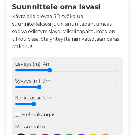
Suunnittele oma lavasi
Käytä alla olevaa 3D-työkalua
suunnitellaksesi juuri sinun tapahtumaasi
sopiva esiintymislava. Mikäli tapahtumasi on
ulkotiloissa, ota yhteyttä niin katsotaan paras
ratkaisu!
Leveys (m):
4
m
Syvyys (m):
3
m
Korkeus:
40cm
Helmakangas
Messumatto: