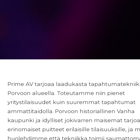
Prime AV tarjoaa laadukasta tapahtumateknii
Porvoon alueella. Toteutamme niin pienet
yritystilaisuudet kuin suuremmat tapahtumat
ammattitaidolla. Porvoon historiallinen Vanha
kaupunki ja idylliset jokivarren maisemat tarjo
erinomaiset puitteet erilaisille tilaisuuksille, ja 
huolehdimme että tekniikka toimii saumattoma