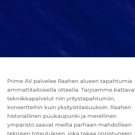
Prime AV palvelee Raahen alueen tapahtumia
ammattitaitoisella otteella. Tarjoamme kattava
tekniikkapalvelut niin yritystapahtumiin,
konsertteihin kuin yksityistilaisuuksiin. Raahen
historiallinen puukaupunki ja merellinen
ympäristö saavat meiltä parhaan mahdollisen
teknisen toteutuksen, joka takaa onnistuneen