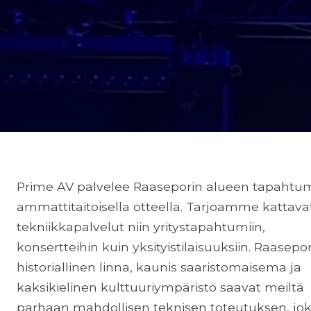
Prime AV palvelee Raaseporin alueen tapahtu
ammattitaitoisella otteella. Tarjoamme kattava
tekniikkapalvelut niin yritystapahtumiin,
konsertteihin kuin yksityistilaisuuksiin. Raasepo
historiallinen linna, kaunis saaristomaisema ja
kaksikielinen kulttuuriympäristö saavat meiltä
parhaan mahdollisen teknisen toteutuksen, jo