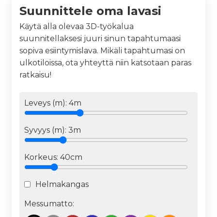
Suunnittele oma lavasi
Käytä alla olevaa 3D-työkalua
suunnitellaksesi juuri sinun tapahtumaasi
sopiva esiintymislava. Mikäli tapahtumasi on
ulkotiloissa, ota yhteyttä niin katsotaan paras
ratkaisu!
Leveys (m):
4
m
Syvyys (m):
3
m
Korkeus:
40cm
Helmakangas
Messumatto: