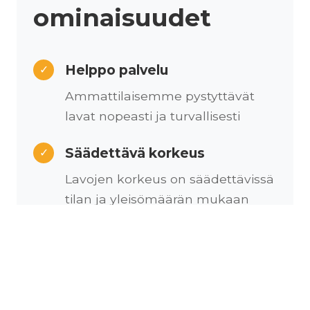
ominaisuudet
Helppo palvelu
✓
Ammattilaisemme pystyttävät
lavat nopeasti ja turvallisesti
Säädettävä korkeus
✓
Lavojen korkeus on säädettävissä
tilan ja yleisömäärän mukaan
Kustomoitava
✓
Lavapinta on kustomoitavissa
erilaisilla messumatoilla
brändinne näköiseksi