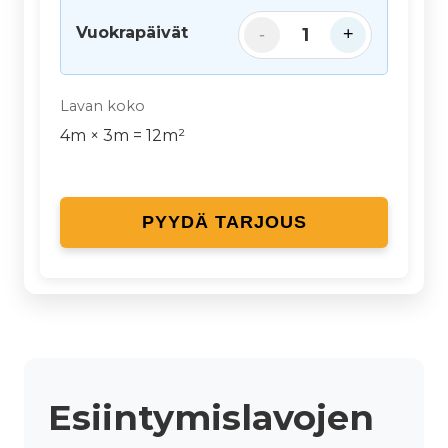
Vuokrapäivät
1
-
+
Lavan koko
4
m ×
3
m =
12
m²
PYYDÄ TARJOUS
Esiintymislavojen