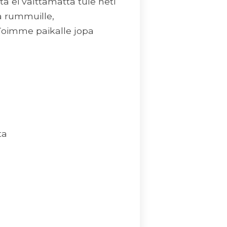
ita ei välttämättä tule heti
ja rummuille,
. Toimme paikalle jopa
ta