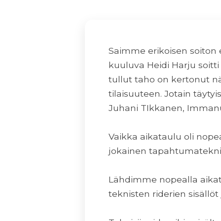
Saimme erikoisen soiton 
kuuluva Heidi Harju soit
tullut taho on kertonut n
tilaisuuteen. Jotain täytyi
Juhani TIkkanen, Immanu
Vaikka aikataulu oli nope
jokainen tapahtumateknii
Lähdimme nopealla aikatau
teknisten riderien sisällö