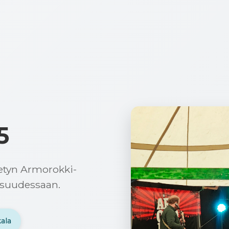
5
tetyn Armorokki-
isuudessaan.
ala