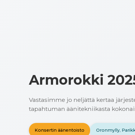
Armorokki 202
Vastasimme jo neljättä kertaa järjes
tapahtuman äänitekniikasta kokona
Konsertin äänentoisto
Oronmylly, Parikk