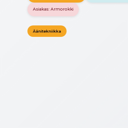
Asiakas: Armorokki
Äänitekniikka