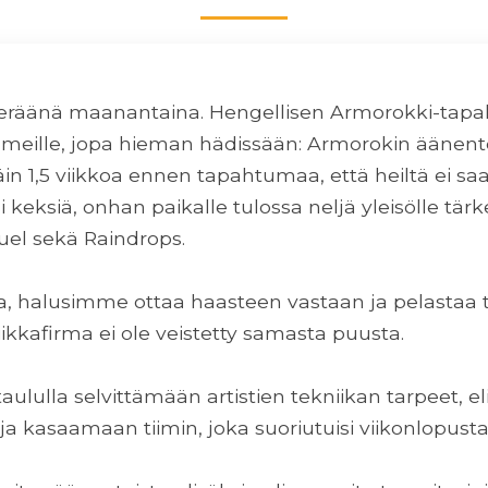
eräänä maanantaina. Hengellisen Armorokki-tapah
ti meille, jopa hieman hädissään: Armorokin äänen
äin 1,5 viikkoa ennen tapahtumaa, että heiltä ei s
si keksiä, onhan paikalle tulossa neljä yleisölle tär
el sekä Raindrops.
a, halusimme ottaa haasteen vastaan ja pelastaa ti
kkafirma ei ole veistetty samasta puusta.
lulla selvittämään artistien tekniikan tarpeet, eli
t ja kasaamaan tiimin, joka suoriutuisi viikonlopusta