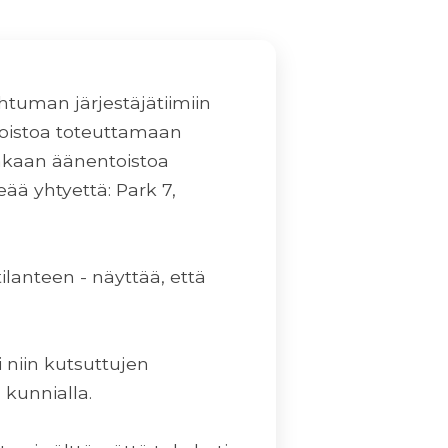
tuman järjestäjätiimiin
toistoa toteuttamaan
aakaan äänentoistoa
keää yhtyettä: Park 7,
lanteen - näyttää, että
 niin kutsuttujen
 kunnialla.