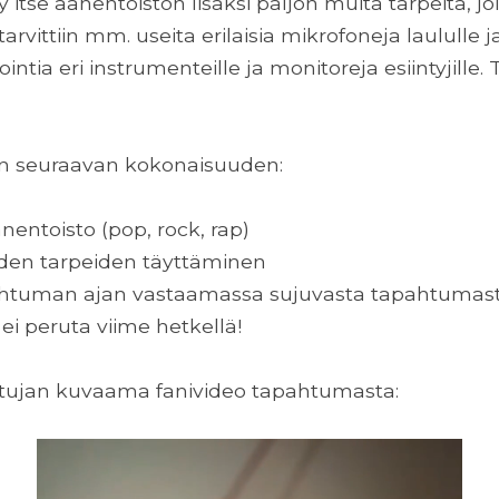
yy itse äänentoiston lisäksi paljon muita tarpeita, jo
tarvittiin mm. useita erilaisia mikrofoneja laululle 
ointia eri instrumenteille ja monitoreja esiintyjille
 seuraavan kokonaisuuden:
nentoisto (pop, rock, rap)
eiden tarpeiden täyttäminen
ahtuman ajan vastaamassa sujuvasta tapahtumas
 ei peruta viime hetkellä!
listujan kuvaama fanivideo tapahtumasta: