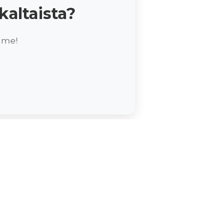
altaista?
mme!