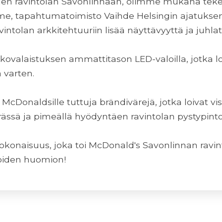
en ravintolan Savonlinnaan, olimme mukana teke
me, tapahtumatoimisto Vaihde Helsingin ajatuksen
ravintolan arkkitehtuuriin lisää näyttävyyttä ja juh
kovalaistuksen ammattitason LED-valoilla, jotka l
 varten.
cDonaldsille tuttuja brändivärejä, jotka loivat vis
ssä ja pimeällä hyödyntäen ravintolan pystypinto
okonaisuus, joka toi McDonald's Savonlinnan ravint
joiden huomion!