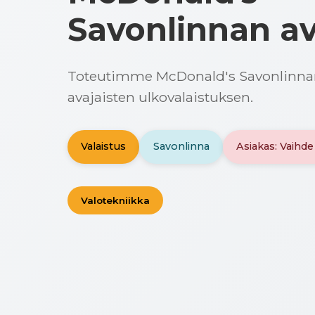
Savonlinnan av
Toteutimme McDonald's Savonlinnan
avajaisten ulkovalaistuksen.
Valaistus
Savonlinna
Asiakas: Vaihde
Valotekniikka