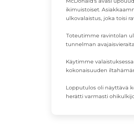
McDonald's avasi upouud
ikimuistoiset. Asiakkaam
ulkovalaistus, joka toisi 
Toteutimme ravintolan ul
tunnelman avajaisvieraita
Käytimme valaistuksessa M
kokonaisuuden iltahämärä
Lopputulos oli näyttävä k
herätti varmasti ohikulki