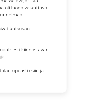
mässä avajaisista
a oli luoda vaikuttava
latunnelmaa.
oivat kutsuvan
uaalisesti kiinnostavan
ja.
olan upeasti esiin ja