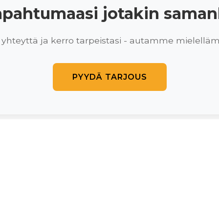
tapahtumaasi jotakin samank
 yhteyttä ja kerro tarpeistasi - autamme mielellä
PYYDÄ TARJOUS
Ota yhteyttä