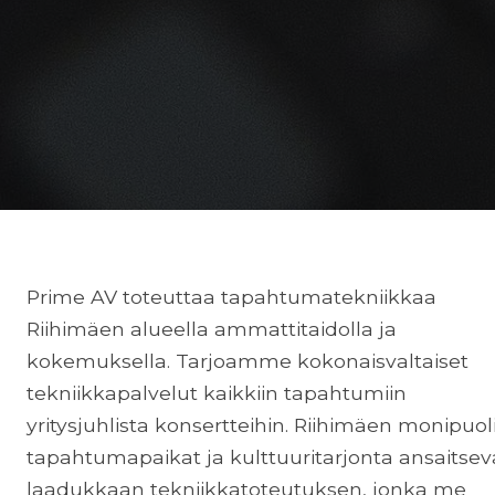
Prime AV toteuttaa tapahtumatekniikkaa
Riihimäen alueella ammattitaidolla ja
kokemuksella. Tarjoamme kokonaisvaltaiset
tekniikkapalvelut kaikkiin tapahtumiin
yritysjuhlista konsertteihin. Riihimäen monipuol
tapahtumapaikat ja kulttuuritarjonta ansaitsev
laadukkaan tekniikkatoteutuksen, jonka me