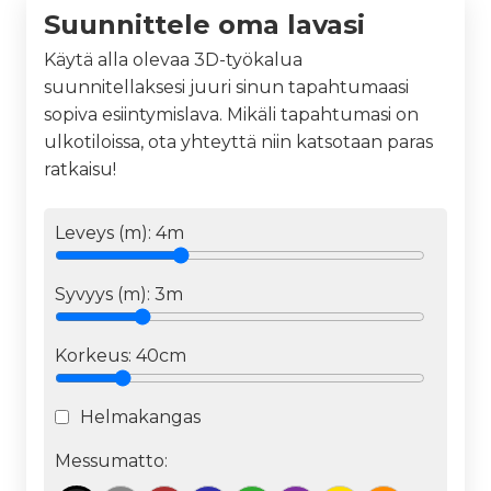
Suunnittele oma lavasi
Käytä alla olevaa 3D-työkalua
suunnitellaksesi juuri sinun tapahtumaasi
sopiva esiintymislava. Mikäli tapahtumasi on
ulkotiloissa, ota yhteyttä niin katsotaan paras
ratkaisu!
Leveys (m):
4
m
Syvyys (m):
3
m
Korkeus:
40cm
Helmakangas
Messumatto: