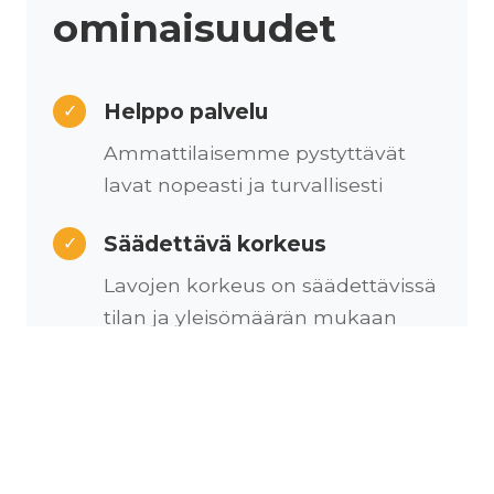
ominaisuudet
Helppo palvelu
✓
Ammattilaisemme pystyttävät
lavat nopeasti ja turvallisesti
Säädettävä korkeus
✓
Lavojen korkeus on säädettävissä
tilan ja yleisömäärän mukaan
Kustomoitava
✓
Lavapinta on kustomoitavissa
erilaisilla messumatoilla
brändinne näköiseksi