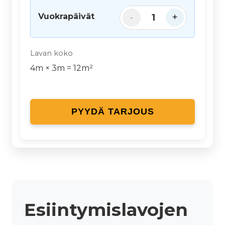
Vuokrapäivät
1
-
+
Lavan koko
4
m ×
3
m =
12
m²
PYYDÄ TARJOUS
Esiintymislavojen