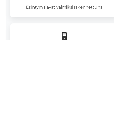
Esiintymislavat valmiiksi rakennettuna
🖥️
LED-screenit
Isot, ulko- ja sisäkäyttöön sopivat näytöt. LED-
screen vuokraus.