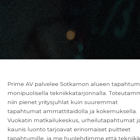
Prime AV palvelee Sotkamon alueen tapahtum
monipuolisella tekniikkatarjonnalla. Toteutam
niin pienet yritysjuhlat kuin suuremmat
tapahtumat ammattitaidolla ja kokemuksella.
Vuokatin matkailukeskus, urheilutapahtumat j
kaunis luonto tarjoavat erinomaiset puitteet
tapahtumille, ja me huolehdimme että tekniik