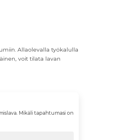
miin. Allaolevalla työkalulla
inen, voit tilata lavan
mislava. Mikäli tapahtumasi on