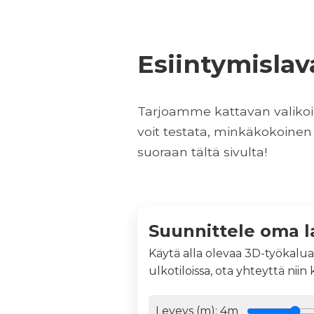
Esiintymisla
Tarjoamme kattavan valikoima
voit testata, minkäkokoinen 
suoraan tältä sivulta!
Suunnittele oma l
Käytä alla olevaa 3D-työkalua
ulkotiloissa, ota yhteyttä niin
Leveys (m):
4
m