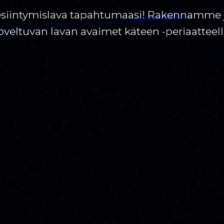
siintymislava tapahtumaasi! Rakennamme ju
oveltuvan lavan avaimet käteen -periaatteell