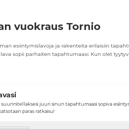
van vuokraus Tornio
n esiintymislavoja ja rakenteita erilaisiin tapahtu
lava sopii parhaiten tapahtumaasi. Kun olet tyytyvä
avasi
 suunnitellaksesi juuri sinun tapahtumaasi sopiva esiinty
 katsotaan paras ratkaisu!