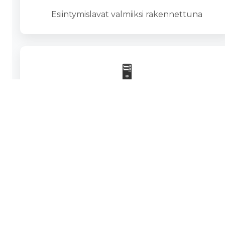
Esiintymislavat valmiiksi rakennettuna
🖥️
LED-screenit
Isot, ulko- ja sisäkäyttöön sopivat näytöt. LED-
screen vuokraus.