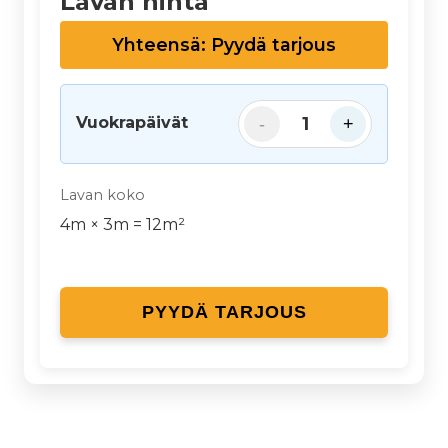
Lavan hinta
Yhteensä: Pyydä tarjous
Vuokrapäivät
1
-
+
Lavan koko
4
m ×
3
m =
12
m²
PYYDÄ TARJOUS