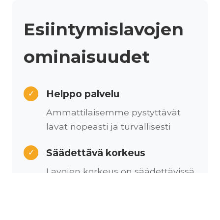
Esiintymislavojen
ominaisuudet
Helppo palvelu
✓
Ammattilaisemme pystyttävät
lavat nopeasti ja turvallisesti
Säädettävä korkeus
✓
Lavojen korkeus on säädettävissä
tilan ja yleisömäärän mukaan
Kustomoitava
✓