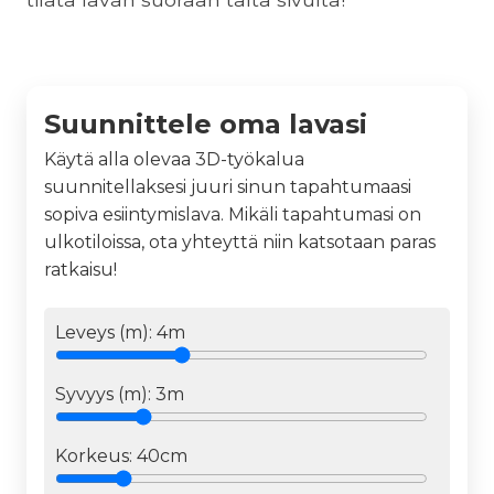
Suunnittele oma lavasi
Käytä alla olevaa 3D-työkalua
suunnitellaksesi juuri sinun tapahtumaasi
sopiva esiintymislava. Mikäli tapahtumasi on
ulkotiloissa, ota yhteyttä niin katsotaan paras
ratkaisu!
Leveys (m):
4
m
Syvyys (m):
3
m
Korkeus:
40cm