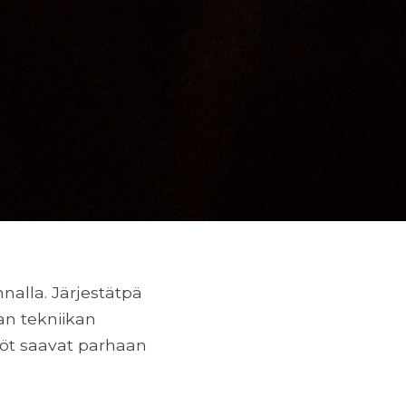
nalla. Järjestätpä
van tekniikan
töt saavat parhaan