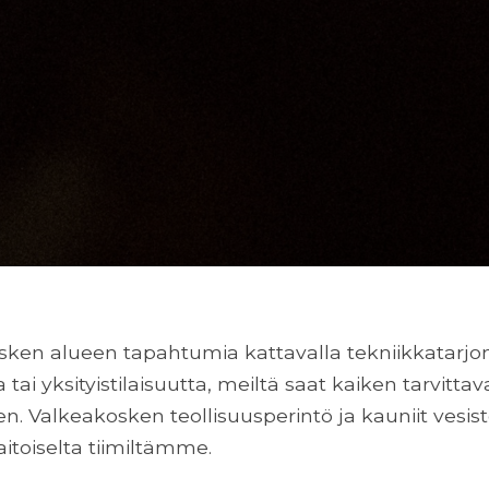
ken alueen tapahtumia kattavalla tekniikkatarjon
tai yksityistilaisuutta, meiltä saat kaiken tarvitta
. Valkeakosken teollisuusperintö ja kauniit vesis
toiselta tiimiltämme.