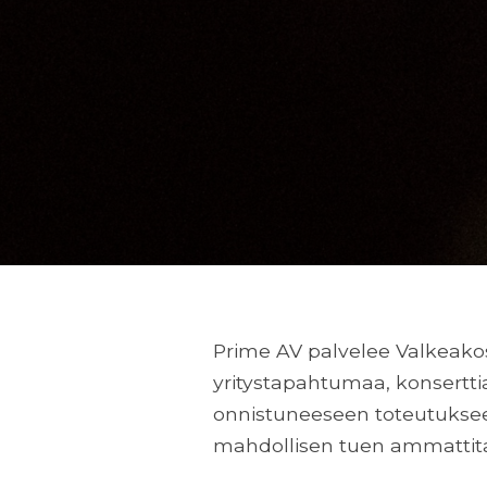
Prime AV palvelee Valkeakos
yritystapahtumaa, konserttia 
onnistuneeseen toteutukseen
mahdollisen tuen ammattitai