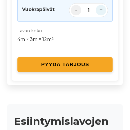
Vuokrapäivät
1
-
+
Lavan koko
4
m ×
3
m =
12
m²
PYYDÄ TARJOUS
Esiintymislavojen