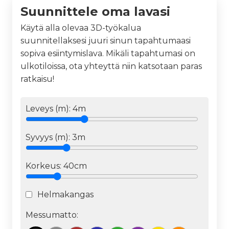
Suunnittele oma lavasi
Käytä alla olevaa 3D-työkalua
suunnitellaksesi juuri sinun tapahtumaasi
sopiva esiintymislava. Mikäli tapahtumasi on
ulkotiloissa, ota yhteyttä niin katsotaan paras
ratkaisu!
Leveys (m):
4
m
Syvyys (m):
3
m
Korkeus:
40cm
Helmakangas
Messumatto: