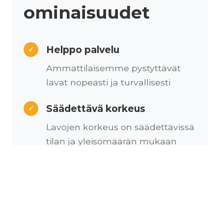
ominaisuudet
Helppo palvelu
✓
Ammattilaisemme pystyttävät
lavat nopeasti ja turvallisesti
Säädettävä korkeus
✓
Lavojen korkeus on säädettävissä
tilan ja yleisömäärän mukaan
Kustomoitava
✓
Lavapinta on kustomoitavissa
erilaisilla messumatoilla
brändinne näköiseksi