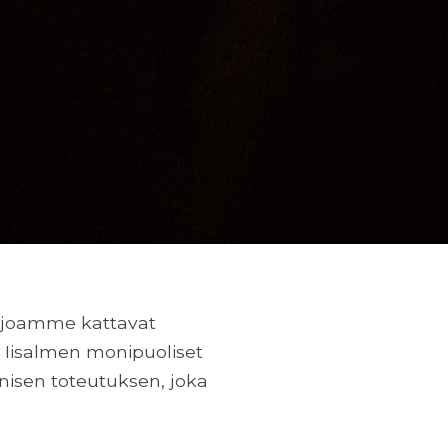
arjoamme kattavat
n. Iisalmen monipuoliset
isen toteutuksen, joka