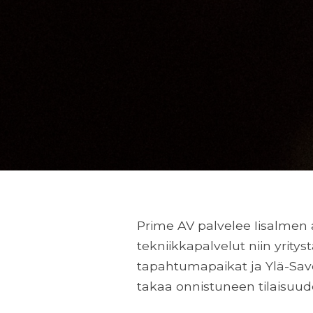
Prime AV palvelee Iisalmen 
tekniikkapalvelut niin yritys
tapahtumapaikat ja Ylä-Sav
takaa onnistuneen tilaisuud