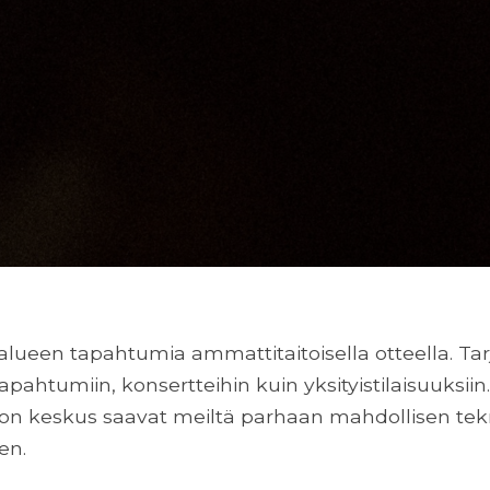
alueen tapahtumia ammattitaitoisella otteella. T
tapahtumiin, konsertteihin kuin yksityistilaisuuksii
on keskus saavat meiltä parhaan mahdollisen tekn
en.