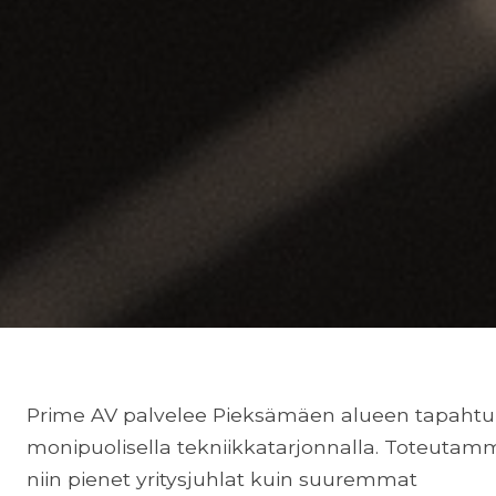
Prime AV palvelee Pieksämäen alueen tapaht
monipuolisella tekniikkatarjonnalla. Toteutam
niin pienet yritysjuhlat kuin suuremmat