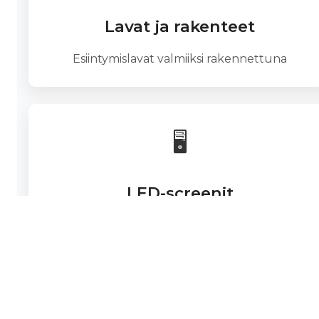
Lavat ja rakenteet
Esiintymislavat valmiiksi rakennettuna
🖥️
LED-screenit
Isot, ulko- ja sisäkäyttöön sopivat näytöt. LED-
screen vuokraus.